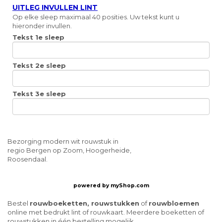
UITLEG INVULLEN LINT
Op elke sleep maximaal 40 posities. Uw tekst kunt u
hieronder invullen.
Tekst 1e sleep
Tekst 2e sleep
Tekst 3e sleep
Bezorging modern wit rouwstuk in
regio Bergen op Zoom, Hoogerheide,
Roosendaal.
powered by
myShop.com
Bestel
rouwboeketten, rouwstukken
of
rouwbloemen
online met bedrukt lint of rouwkaart. Meerdere boeketten of
rouwstukken in één bestelling mogelijk.