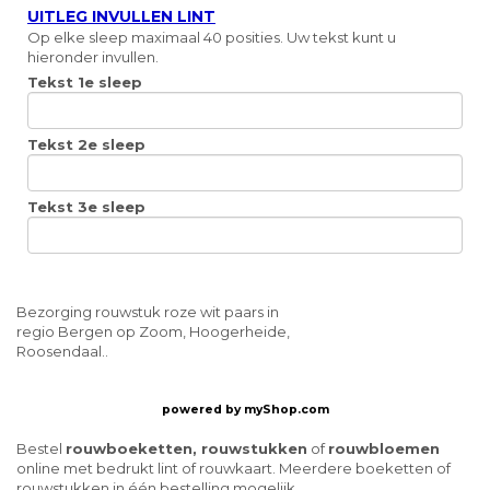
UITLEG INVULLEN LINT
Op elke sleep maximaal 40 posities. Uw tekst kunt u
hieronder invullen.
Tekst 1e sleep
Tekst 2e sleep
Tekst 3e sleep
Bezorging rouwstuk roze wit paars in
regio Bergen op Zoom, Hoogerheide,
Roosendaal..
powered by
myShop.com
Bestel
rouwboeketten, rouwstukken
of
rouwbloemen
online met bedrukt lint of rouwkaart. Meerdere boeketten of
rouwstukken in één bestelling mogelijk.