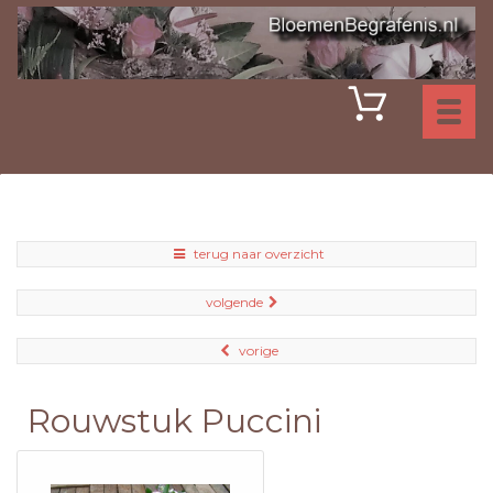
Toggl
naviga
terug naar overzicht
volgende
vorige
Rouwstuk Puccini